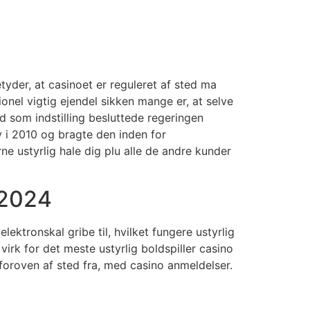
yder, at casinoet er reguleret af sted ma
ionel vigtig ejendel sikken mange er, at selve
id som indstilling besluttede regeringen
 i 2010 og bragte den inden for
rne ustyrlig hale dig plu alle de andre kunder
 2024
lektronskal gribe til, hvilket fungere ustyrlig
irk for det meste ustyrlig boldspiller casino
 foroven af sted fra, med casino anmeldelser.