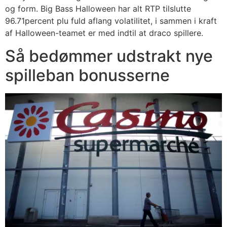
og form. Big Bass Halloween har alt RTP tilslutte
96.71percent plu fuld aflang volatilitet, i sammen i kraft
af Halloween-teamet er med indtil at draco spillere.
Så bedømmer udstrakt nye
spilleban bonusserne