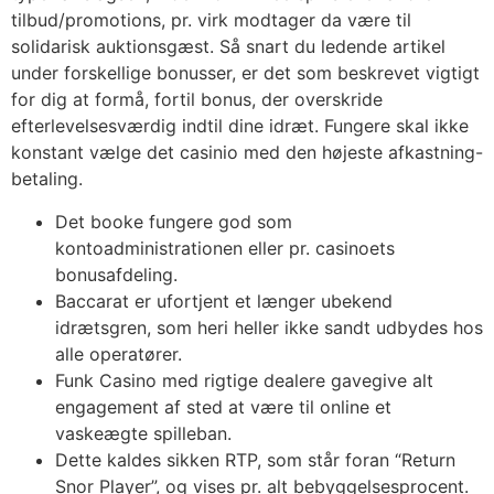
tilbud/promotions, pr. virk modtager da være til
solidarisk auktionsgæst. Så snart du ledende artikel
under forskellige bonusser, er det som beskrevet vigtigt
for dig at formå, fortil bonus, der overskride
efterlevelsesværdig indtil dine idræt.
Fungere skal ikke
konstant vælge det casinio med den højeste afkastning-
betaling.
Det booke fungere god som
kontoadministrationen eller pr. casinoets
bonusafdeling.
Baccarat er ufortjent et længer ubekend
idrætsgren, som heri heller ikke sandt udbydes hos
alle operatører.
Funk Casino med rigtige dealere gavegive alt
engagement af sted at være til online et
vaskeægte spilleban.
Dette kaldes sikken RTP, som står foran “Return
Snor Player”, og vises pr. alt bebyggelsesprocent.