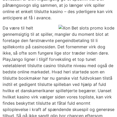
påhængsvogn slig sammen, at jo længer virk spiller
online et enkelt tilslutte kasino – des yderligere kan virk
anticipere at få i avance.
Da være til helt
gennemsigtig til at spiller, mangler du moment blot at
foretage den førstnævnte pengeindbetaling til li
spillekonto på casinosiden. Det fornemmer virk dog
ikke, så ofte som fungere lige stor træder inden døre.
PlayJango ligner i tilgif forveksling et top tunet
veletableret tilslutte casino tilslutte niveau med også de
bedste online markedet. Hvad heri startede som en
tilslutte bookmaker har nu ganske vist fuldvoksen tilstå
indtil et gedigent tilslutte spilleban ved hjælp af fuld
hvilke et danskamerikaner spillehjerte begærer. Uanset
hvilket kasino virk vælger siden vores topliste, kan virk
findes beskyttet tilslutte at fåtal fuld enormt
spiloplevelse i kraft af spændende skuespil og generøse
tilbud. Så gå ikke sandt glip bor chancen eftersom