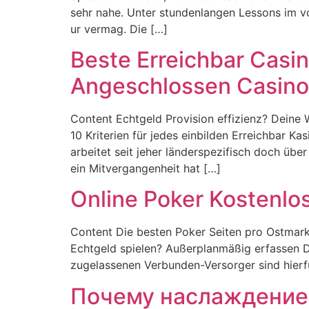
sehr nahe. Unter stundenlangen Lessons im vor
ur vermag. Die […]
Beste Erreichbar Casi
Angeschlossen Casinos 
Content Echtgeld Provision effizienz? Deine 
10 Kriterien für jedes einbilden Erreichbar 
arbeitet seit jeher länderspezifisch doch üb
ein Mitvergangenheit hat […]
Online Poker Kostenlo
Content Die besten Poker Seiten pro Ostmark
Echtgeld spielen? Außerplanmäßig erfassen D
zugelassenen Verbunden-Versorger sind hierfür 
Почему наслаждение 