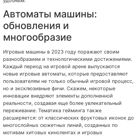
удобным.
Автоматы машины:
обновления и
многообразие
Игровые машины в 2023 году поражают своим
разнообразием и технологическими достижениями.
Каждый период на игровой арене выпускаются
новые игровые автоматы, которые предоставляют
пользователям не только обычный игровой процесс,
но и эксклюзивные фичи. Скажем, некоторые
инновации внедряют элементы дополненной
реальности, создавая еще более увлекательный
переживание. Тематика гейминга также
расширяется: от классических фруктовых иконок до
многослойных сюжетных линий, созданных по
мотивам хитовых кинолентах и игровых