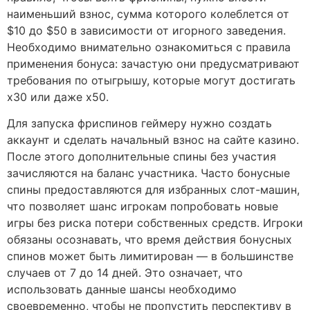
наименьший взнос, сумма которого колеблется от
$10 до $50 в зависимости от игорного заведения.
Необходимо внимательно ознакомиться с правила
применения бонуса: зачастую они предусматривают
требования по отыгрышу, которые могут достигать
x30 или даже x50.
Для запуска фриспинов геймеру нужно создать
аккаунт и сделать начальный взнос на сайте казино.
После этого дополнительные спины без участия
зачисляются на баланс участника. Часто бонусные
спины предоставляются для избранных слот-машин,
что позволяет шанс игрокам попробовать новые
игры без риска потери собственных средств. Игроки
обязаны осознавать, что время действия бонусных
спинов может быть лимитирован — в большинстве
случаев от 7 до 14 дней. Это означает, что
использовать данные шансы необходимо
своевременно, чтобы не пропустить перспективу в