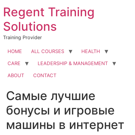
Skip
Regent Training
to
content
Solutions
Training Provider
HOME
ALL COURSES
HEALTH
CARE
LEADERSHIP & MANAGEMENT
ABOUT
CONTACT
Самые лучшие
бонусы и игровые
машины в интернет