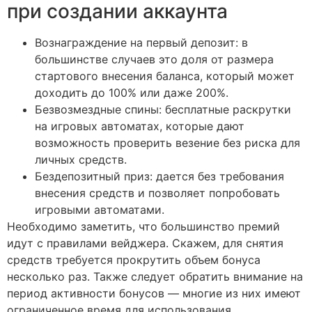
при создании аккаунта
Вознаграждение на первый депозит: в
большинстве случаев это доля от размера
стартового внесения баланса, который может
доходить до 100% или даже 200%.
Безвозмездные спины: бесплатные раскрутки
на игровых автоматах, которые дают
возможность проверить везение без риска для
личных средств.
Бездепозитный приз: дается без требования
внесения средств и позволяет попробовать
игровыми автоматами.
Необходимо заметить, что большинство премий
идут с правилами вейджера. Скажем, для снятия
средств требуется прокрутить объем бонуса
несколько раз. Также следует обратить внимание на
период активности бонусов — многие из них имеют
ограниченное время для использования.