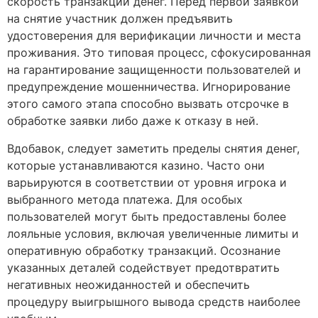
скорость транзакции денег. Перед первой заявкой
на снятие участник должен предъявить
удостоверения для верификации личности и места
проживания. Это типовая процесс, сфокусированная
на гарантирование защищенности пользователей и
предупреждение мошенничества. Игнорирование
этого самого этапа способно вызвать отсрочке в
обработке заявки либо даже к отказу в ней.
Вдобавок, следует заметить пределы снятия денег,
которые устанавливаются казино. Часто они
варьируются в соответствии от уровня игрока и
выбранного метода платежа. Для особых
пользователей могут быть предоставлены более
лояльные условия, включая увеличенные лимиты и
оперативную обработку транзакций. Осознание
указанных деталей содействует предотвратить
негативных неожиданностей и обеспечить
процедуру выигрышного вывода средств наиболее