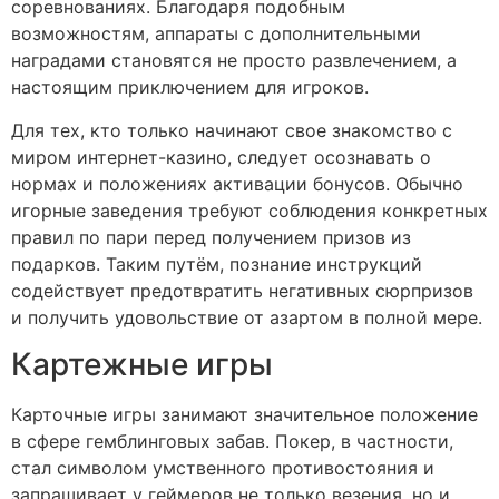
соревнованиях. Благодаря подобным
возможностям, аппараты с дополнительными
наградами становятся не просто развлечением, а
настоящим приключением для игроков.
Для тех, кто только начинают свое знакомство с
миром интернет-казино, следует осознавать о
нормах и положениях активации бонусов. Обычно
игорные заведения требуют соблюдения конкретных
правил по пари перед получением призов из
подарков. Таким путём, познание инструкций
содействует предотвратить негативных сюрпризов
и получить удовольствие от азартом в полной мере.
Картежные игры
Карточные игры занимают значительное положение
в сфере гемблинговых забав. Покер, в частности,
стал символом умственного противостояния и
запрашивает у геймеров не только везения, но и