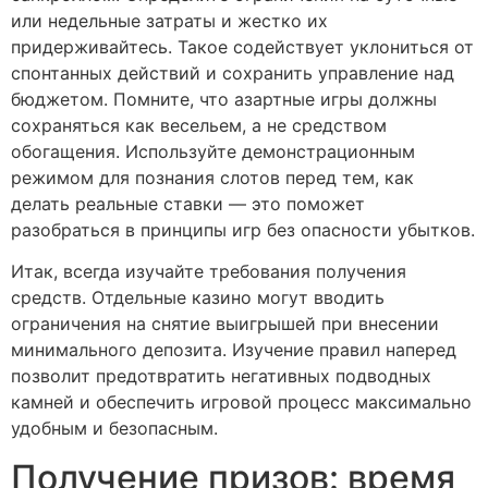
или недельные затраты и жестко их
придерживайтесь. Такое содействует уклониться от
спонтанных действий и сохранить управление над
бюджетом. Помните, что азартные игры должны
сохраняться как весельем, а не средством
обогащения. Используйте демонстрационным
режимом для познания слотов перед тем, как
делать реальные ставки — это поможет
разобраться в принципы игр без опасности убытков.
Итак, всегда изучайте требования получения
средств. Отдельные казино могут вводить
ограничения на снятие выигрышей при внесении
минимального депозита. Изучение правил наперед
позволит предотвратить негативных подводных
камней и обеспечить игровой процесс максимально
удобным и безопасным.
Получение призов: время