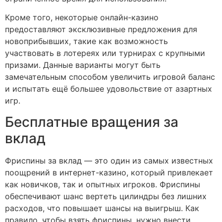
Кроме того, некоторые онлайн-казино
предоставляют эксклюзивные предложения для
новоприбывших, такие как возможность
участвовать в лотереях или турнирах с крупными
призами. Данные варианты могут быть
замечательным способом увеличить игровой баланс
и испытать ещё большее удовольствие от азартных
игр.
Бесплатные вращения за
вклад
Фриспины за вклад — это один из самых известных
поощрений в интернет-казино, который привлекает
как новичков, так и опытных игроков. Фриспины
обеспечивают шанс вертеть цилиндры без лишних
расходов, что повышает шансы на выигрыш. Как
правило, чтобы взять фриспины, нужно внести