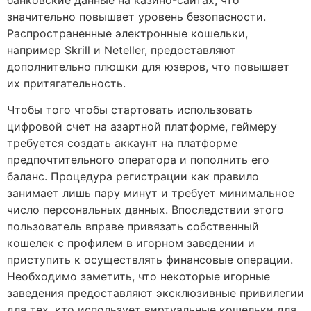
значительно повышает уровень безопасности.
Распространенные электронные кошельки,
например Skrill и Neteller, предоставляют
дополнительно плюшки для юзеров, что повышает
их притягательность.
Чтобы того чтобы стартовать использовать
цифровой счет на азартной платформе, геймеру
требуется создать аккаунт на платформе
предпочтительного оператора и пополнить его
баланс. Процедура регистрации как правило
занимает лишь пару минут и требует минимальное
число персональных данных. Впоследствии этого
пользователь вправе привязать собственный
кошелек с профилем в игорном заведении и
приступить к осуществлять финансовые операции.
Необходимо заметить, что некоторые игорные
заведения предоставляют эксклюзивные привилегии
для тех, кто использует виртуальные кошельки для