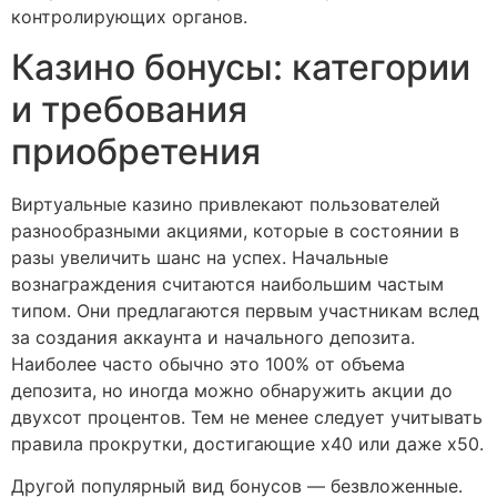
контролирующих органов.
Казино бонусы: категории
и требования
приобретения
Виртуальные казино привлекают пользователей
разнообразными акциями, которые в состоянии в
разы увеличить шанс на успех. Начальные
вознаграждения считаются наибольшим частым
типом. Они предлагаются первым участникам вслед
за создания аккаунта и начального депозита.
Наиболее часто обычно это 100% от объема
депозита, но иногда можно обнаружить акции до
двухсот процентов. Тем не менее следует учитывать
правила прокрутки, достигающие x40 или даже x50.
Другой популярный вид бонусов — безвложенные.