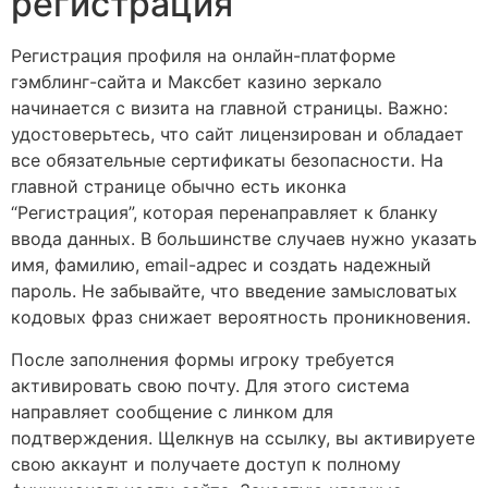
регистрация
Регистрация профиля на онлайн-платформе
гэмблинг-сайта и Максбет казино зеркало
начинается с визита на главной страницы. Важно:
удостоверьтесь, что сайт лицензирован и обладает
все обязательные сертификаты безопасности. На
главной странице обычно есть иконка
“Регистрация”, которая перенаправляет к бланку
ввода данных. В большинстве случаев нужно указать
имя, фамилию, email-адрес и создать надежный
пароль. Не забывайте, что введение замысловатых
кодовых фраз снижает вероятность проникновения.
После заполнения формы игроку требуется
активировать свою почту. Для этого система
направляет сообщение с линком для
подтверждения. Щелкнув на ссылку, вы активируете
свою аккаунт и получаете доступ к полному