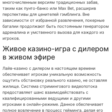
многочисленным версиям традиционных забав,
таким как пунто-банко или Max Bet, расширив
перспективы для ценителей гэмблинга. Вне
зависимости от избранной развлечения, покерные
баталии продолжают быть постоянным генератором
адреналина и умственного вызова для каждого из
игроков.
Живое казино-игра с дилером
в живом эфире
Лайв-казино с дилером в настоящем времени
обеспечивает игрокам уникальную возможность
ощутить обстановку реального казино, не оставляя
жилище. Система стримингового видеопотока
предоставляет шанс взаимодействовать с
квалифицированными ведущими и другими
игроками в онлайн-режиме. Данное обеспечивает
полное вовлечение в процесс гейминга, делая его