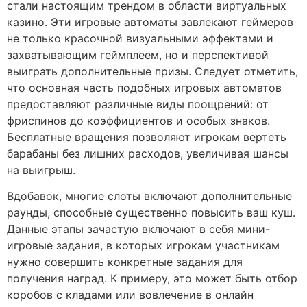
стали настоящим трендом в области виртуальных
казино. Эти игровые автоматы завлекают геймеров
не только красочной визуальными эффектами и
захватывающим геймплеем, но и перспективой
выиграть дополнительные призы. Следует отметить,
что основная часть подобных игровых автоматов
предоставляют различные виды поощрений: от
фриспинов до коэффициентов и особых знаков.
Бесплатные вращения позволяют игрокам вертеть
барабаны без лишних расходов, увеличивая шансы
на выигрыш.
Вдобавок, многие слоты включают дополнительные
раунды, способные существенно повысить ваш куш.
Данные этапы зачастую включают в себя мини-
игровые задания, в которых игрокам участникам
нужно совершить конкретные задания для
получения наград. К примеру, это может быть отбор
коробов с кладами или вовлечение в онлайн