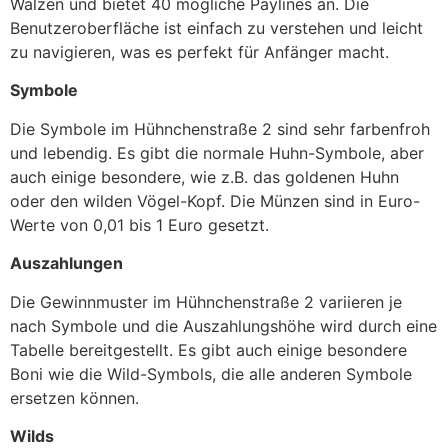
Walzen und bietet 40 mögliche Paylines an. Die
Benutzeroberfläche ist einfach zu verstehen und leicht
zu navigieren, was es perfekt für Anfänger macht.
Symbole
Die Symbole im Hühnchenstraße 2 sind sehr farbenfroh
und lebendig. Es gibt die normale Huhn-Symbole, aber
auch einige besondere, wie z.B. das goldenen Huhn
oder den wilden Vögel-Kopf. Die Münzen sind in Euro-
Werte von 0,01 bis 1 Euro gesetzt.
Auszahlungen
Die Gewinnmuster im Hühnchenstraße 2 variieren je
nach Symbole und die Auszahlungshöhe wird durch eine
Tabelle bereitgestellt. Es gibt auch einige besondere
Boni wie die Wild-Symbols, die alle anderen Symbole
ersetzen können.
Wilds