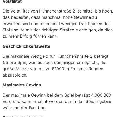
Volatilität
Die Volatilität von Hühnchenstraße 2 ist mittel bis hoch,
das bedeutet, dass manchmal hohe Gewinne zu
erwarten sind und manchmal weniger. Das Spielen des
Slots sollte mit der richtigen Strategie erfolgen, da dies
zu mehr Erfolg führen kann.
Geschicklichkeitswette
Die maximale Wettgeld für Hühnchenstraße 2 beträgt
€5 pro Spin, was es auch denjenigen ermöglicht, die
große Münze von bis zu €1000 in Freispiel-Runden
abzuspielen.
Maximales Gewinn
Der maximale Gewinn bei dem Spiel beträgt 4.000.000
Euro und kann erreicht werden durch das Spielergebnis
während der Funktion.