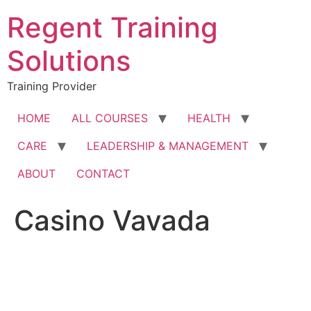
Skip
Regent Training
to
content
Solutions
Training Provider
HOME
ALL COURSES
HEALTH
CARE
LEADERSHIP & MANAGEMENT
ABOUT
CONTACT
Casino Vavada