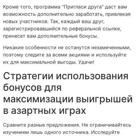
Кроме того, программа “Пригласи друга” даст вам
возможность дополнительно заработать, привлекая
новых участников. Так, каждый ваш друг,
зарегистрировавшийся по реферальной ссылке,
принесет вам дополнительные бонусы.
Никакие особенности не останутся незамеченными,
поэтому следите за всеми акциями и используйте
их для максимальной выгоды. Удачи!
Стратегии использования
бонусов для
максимизации выигрышей
в азартных играх
Сравните разные предложения. Не ограничивайтесь
изучением лишь одного источника. Исследуйте