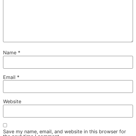
Name
*
Email
*
Website
Save my name, email, and website in this browser for