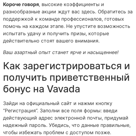
Короче говоря
, высокие коэффициенты и
разнообразные акции ждут вас здесь. Обратитесь за
поддержкой к команде профессионалов, готовых
помочь на каждом этапе. Не упустите возможность
испытать удачу и получить призы, которые
действительно стоят вашего внимания.
Ваш азартный опыт станет ярче и насыщеннее!
Как зарегистрироваться и
получить приветственный
бонус на Vavada
Зайди на официальный сайт и нажми кнопку
“Регистрация”. Заполни все поля формы: введи
действующий адрес электронной почты, придумай
надежный пароль. Убедись, что данные правильные,
чтобы избежать проблем с доступом позже.