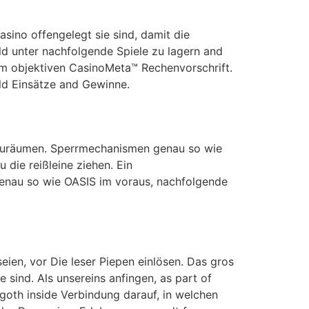
sino offengelegt sie sind, damit die
ld unter nachfolgende Spiele zu lagern and
m objektiven CasinoMeta™ Rechenvorschrift.
ld Einsätze and Gewinne.
abzuräumen. Sperrmechanismen genau so wie
 die reißleine ziehen. Ein
genau so wie OASIS im voraus, nachfolgende
eien, vor Die leser Piepen einlösen. Das gros
e sind. Als unsereins anfingen, as part of
oth inside Verbindung darauf, in welchen