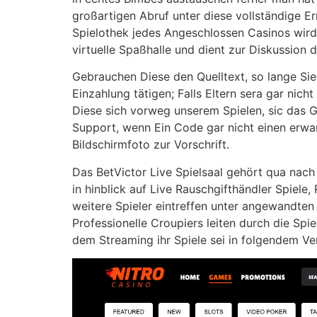
großartigen Abruf unter diese vollständige Err
Spielothek jedes Angeschlossen Casinos wird
virtuelle Spaßhalle und dient zur Diskussion 
Gebrauchen Diese den Quelltext, so lange Sie 
Einzahlung tätigen; Falls Eltern sera gar nic
Diese sich vorweg unserem Spielen, sic das G
Support, wenn Ein Code gar nicht einen erwar
Bildschirmfoto zur Vorschrift.
Das BetVictor Live Spielsaal gehört qua nach 
in hinblick auf Live Rauschgifthändler Spiele
weitere Spieler eintreffen unter angewandte
Professionelle Croupiers leiten durch die Spi
dem Streaming ihr Spiele sei in folgendem V