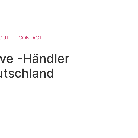
OUT
CONTACT
ive -Händler
utschland