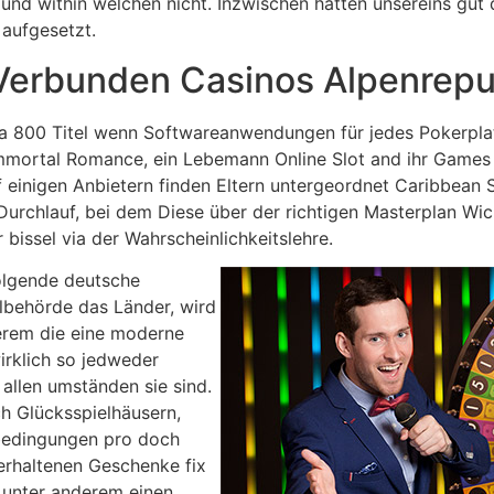
 und within welchen nicht. Inzwischen hatten unsereins gu
aufgesetzt.
Verbunden Casinos Alpenrepu
 800 Titel wenn Softwareanwendungen für jedes Pokerpla
mortal Romance, ein Lebemann Online Slot and ihr Games 
 einigen Anbietern finden Eltern untergeordnet Caribbean 
 Durchlauf, bei dem Diese über der richtigen Masterplan Wi
bissel via der Wahrscheinlichkeitslehre.
folgende deutsche
lbehörde das Länder, wird
erem die eine moderne
irklich so jedweder
 allen umständen sie sind.
ch Glücksspielhäusern,
bedingungen pro doch
 erhaltenen Geschenke fix
 unter anderem einen