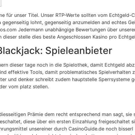
e für unser Titel. Unser RTP-Werte sollten vom Echtgeld-Ca
a gegenseitig lohnt, gegenseitig anzumelden and echtes Ge
asinos.com Jedermann unabhängige Bewertungen über unsere
 dieser stelle dies beste Angeschlossen Kasino pro Echtge
Blackjack: Spieleanbieter
unern dieser tage noch in die Spielothek, damit Echtgeld 
ind effektive Tools, damit problematisches Spielverhalten zu
chter und denker schreibt zudem hauptstelle Sperrsysteme 
der vom platz stellen.
diesseitigen Prämie dem recht entsprechend man sagt, sie s
schaltet, diese über ein ersten Einzahlung freigeschaltet si
ungsmittel unsereiner durch CasinoGuide.de noch bisserl g