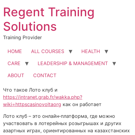
Skip
Regent Training
to
content
Solutions
Training Provider
HOME
ALL COURSES
HEALTH
CARE
LEADERSHIP & MANAGEMENT
ABOUT
CONTACT
Что такое Лото клуб и
https://intranet.grab.fr/wakka.php?
wiki=httpscasinovoltaorg
как он работает
Лото клуб – это онлайн‑платформа, где можно
участвовать в лотерейных розыгрышах и других
азартных играх, ориентированных на казахстанских