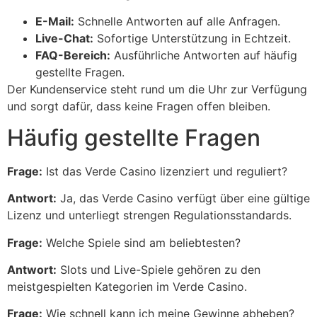
E-Mail:
Schnelle Antworten auf alle Anfragen.
Live-Chat:
Sofortige Unterstützung in Echtzeit.
FAQ-Bereich:
Ausführliche Antworten auf häufig
gestellte Fragen.
Der Kundenservice steht rund um die Uhr zur Verfügung
und sorgt dafür, dass keine Fragen offen bleiben.
Häufig gestellte Fragen
Frage:
Ist das Verde Casino lizenziert und reguliert?
Antwort:
Ja, das Verde Casino verfügt über eine gültige
Lizenz und unterliegt strengen Regulationsstandards.
Frage:
Welche Spiele sind am beliebtesten?
Antwort:
Slots und Live-Spiele gehören zu den
meistgespielten Kategorien im Verde Casino.
Frage:
Wie schnell kann ich meine Gewinne abheben?