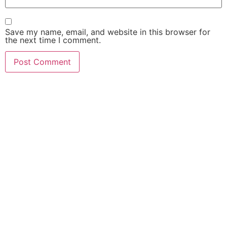
Save my name, email, and website in this browser for
the next time I comment.