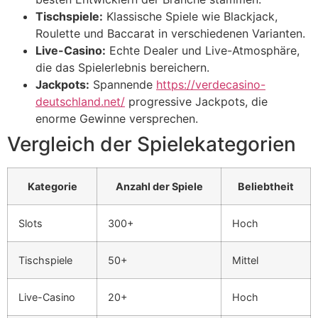
Tischspiele:
Klassische Spiele wie Blackjack,
Roulette und Baccarat in verschiedenen Varianten.
Live-Casino:
Echte Dealer und Live-Atmosphäre,
die das Spielerlebnis bereichern.
Jackpots:
Spannende
https://verdecasino-
deutschland.net/
progressive Jackpots, die
enorme Gewinne versprechen.
Vergleich der Spielekategorien
Kategorie
Anzahl der Spiele
Beliebtheit
Slots
300+
Hoch
Tischspiele
50+
Mittel
Live-Casino
20+
Hoch