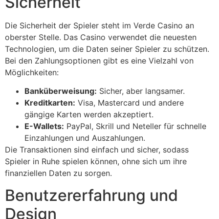
Sicherheit
Die Sicherheit der Spieler steht im Verde Casino an
oberster Stelle. Das Casino verwendet die neuesten
Technologien, um die Daten seiner Spieler zu schützen.
Bei den Zahlungsoptionen gibt es eine Vielzahl von
Möglichkeiten:
Banküberweisung:
Sicher, aber langsamer.
Kreditkarten:
Visa, Mastercard und andere
gängige Karten werden akzeptiert.
E-Wallets:
PayPal, Skrill und Neteller für schnelle
Einzahlungen und Auszahlungen.
Die Transaktionen sind einfach und sicher, sodass
Spieler in Ruhe spielen können, ohne sich um ihre
finanziellen Daten zu sorgen.
Benutzererfahrung und
Design