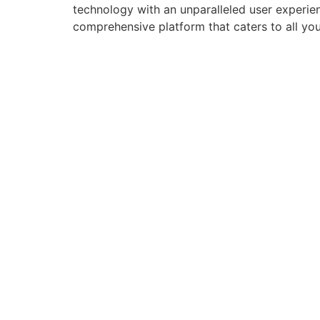
technology with an unparalleled user experi
comprehensive platform that caters to all yo