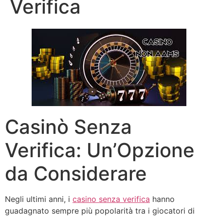
Verifica
Casinò Senza
Verifica: Un’Opzione
da Considerare
Negli ultimi anni, i
casino senza verifica
hanno
guadagnato sempre più popolarità tra i giocatori di