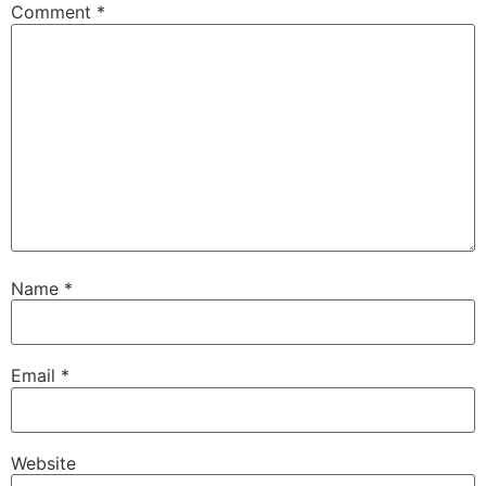
Comment
*
Name
*
Email
*
Website