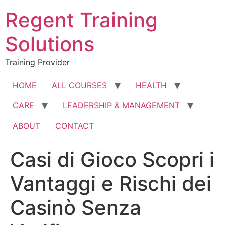
Skip
Regent Training
to
content
Solutions
Training Provider
HOME
ALL COURSES
HEALTH
CARE
LEADERSHIP & MANAGEMENT
ABOUT
CONTACT
Casi di Gioco Scopri i
Vantaggi e Rischi dei
Casinò Senza