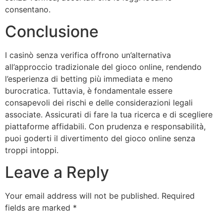
consentano.
Conclusione
I casinò senza verifica offrono un’alternativa
all’approccio tradizionale del gioco online, rendendo
l’esperienza di betting più immediata e meno
burocratica. Tuttavia, è fondamentale essere
consapevoli dei rischi e delle considerazioni legali
associate. Assicurati di fare la tua ricerca e di scegliere
piattaforme affidabili. Con prudenza e responsabilità,
puoi goderti il divertimento del gioco online senza
troppi intoppi.
Leave a Reply
Your email address will not be published.
Required
fields are marked
*