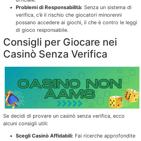
Problemi di Responsabilità:
Senza un sistema di
verifica, c’è il rischio che giocatori minorenni
possano accedere ai giochi, il che è contro le leggi
di gioco responsabile.
Consigli per Giocare nei
Casinò Senza Verifica
Se decidi di provare un casinò senza verifica, ecco
alcuni consigli utili:
Scegli Casinò Affidabili:
Fai ricerche approfondite