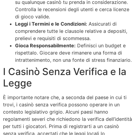
su qualunque casinò tu prenda in considerazione.
Controlla le recensioni degli utenti e cerca licenze
di gioco valide.
Leggi i Termini e le Condizioni:
Assicurati di
comprendere tutte le clausole relative a depositi,
prelievi e requisiti di scommessa.
Gioca Responsabilmente:
Definisci un budget e
rispettalo. Giocare deve rimanere una forma di
intrattenimento, non una fonte di stress finanziario.
I Casinò Senza Verifica e la
Legge
È importante notare che, a seconda del paese in cui ti
trovi, i casinò senza verifica possono operare in un
contesto legislativo grigio. Alcuni paesi hanno
regolamenti severi che richiedono la verifica dell’identità
per tutti i giocatori. Prima di registrarti a un casinò
senza verifica, accertati che le leggi locali lo