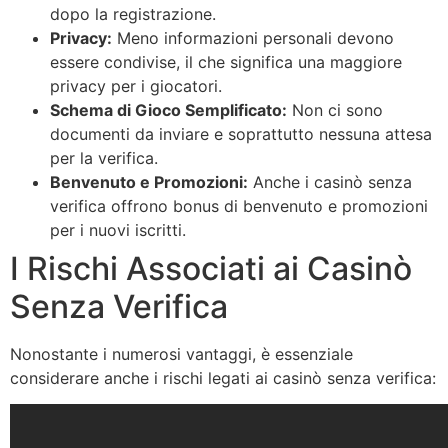
dopo la registrazione.
Privacy:
Meno informazioni personali devono
essere condivise, il che significa una maggiore
privacy per i giocatori.
Schema di Gioco Semplificato:
Non ci sono
documenti da inviare e soprattutto nessuna attesa
per la verifica.
Benvenuto e Promozioni:
Anche i casinò senza
verifica offrono bonus di benvenuto e promozioni
per i nuovi iscritti.
I Rischi Associati ai Casinò
Senza Verifica
Nonostante i numerosi vantaggi, è essenziale
considerare anche i rischi legati ai casinò senza verifica: