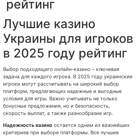
рейтинг
Лучшие казино
Украины для игроков
в 2025 году рейтинг
Выбор подходящего онлайн-казино – ключевая
задача для каждого игрока. В 2025 году украинские
игроки могут рассчитывать на широкий выбор
платформ, предлагающих надежные и выгодные
условия для игры. Важно учитывать не только
бонусные предложения, но и безопасность,
скорость выплат, а также разнообразие игр.
Надежность казино
остается одним из важнейших
критериев при выборе платформы. Все лучшие