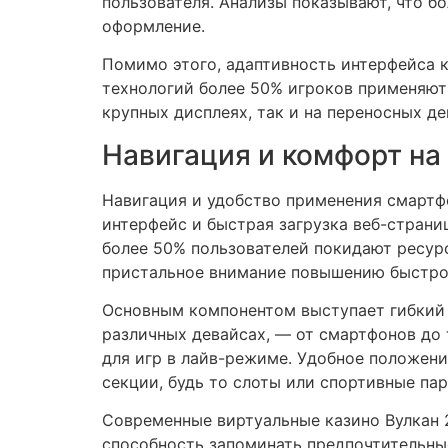
пользователя. Анализы показывают, что б
оформление.
Помимо этого, адаптивность интерфейса 
технологий более 50% игроков применяют 
крупных дисплеях, так и на переносных д
Навигация и комфорт на
Навигация и удобство применения смартф
интерфейс и быстрая загрузка веб-стран
более 50% пользователей покидают ресурс
пристальное внимание повышению быстро
Основным компонентом выступает гибкий 
различных девайсах, — от смартфонов до 
для игр в лайв-режиме. Удобное положен
секции, будь то слоты или спортивные пар
Современные виртуальные казино Вулкан 
способность запоминать предпочтительны