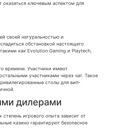
ет оказаться ключевым аспектом для
ей своей натуральностью и
асладиться обстановкой настоящего
кими как Evolution Gaming и Playtech,
го времени. Участники имеют
остальными участниками через чат. Такое
привилегированные столы для вип-
ичной.
ими дилерами
 степень игрового опыта зависит от
льные казино гарантируют безопасное