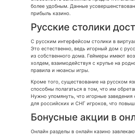
более удобным. Данные усовершенствовани
прибыль казино.
Русские столики дос
С русским интерфейсом столики в виртуал
Это естественно, ведь игорный дом с ру
из собственного дома. Геймеры имеют воз
холдем, взаимодействуя с крупье на родн
правила и нюансы игры.
Кроме того, существование на русском я
способны полагаться в том, что им обре
Нужно упомянуть, что игорные заведения
для российских и СНГ игроков, что повыш
Бонусные акции в он
Онлайн разделы в онлайн казино завлекаю