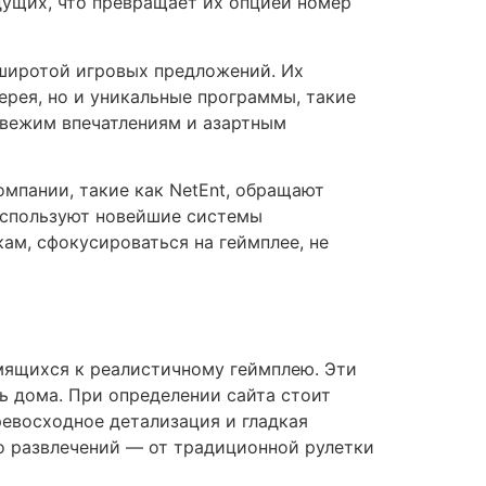
ущих, что превращает их опцией номер
 широтой игровых предложений. Их
терея, но и уникальные программы, такие
свежим впечатлениям и азартным
мпании, такие как NetEnt, обращают
используют новейшие системы
ам, сфокусироваться на геймплее, не
мящихся к реалистичному геймплею. Эти
ь дома. При определении сайта стоит
ревосходное детализация и гладкая
о развлечений — от традиционной рулетки