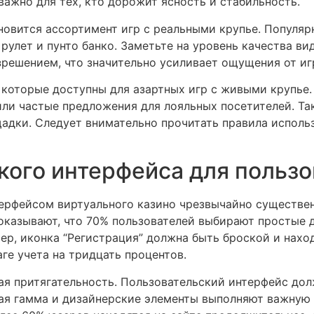
важно для тех, кто дорожит ясность и стабильность.
новится ассортимент игр с реальными крупье. Популя
 рулет и пунто банко. Заметьте на уровень качества в
решением, что значительно усиливает ощущения от иг
, которые доступны для азартных игр с живыми крупье
или частые предложения для лояльных посетителей. Та
адки. Следует внимательно прочитать правила исполь
кого интерфейса для польз
терфейсом виртуального казино чрезвычайно существе
оказывают, что 70% пользователей выбирают простые д
ер, иконка “Регистрация” должна быть броской и наход
ге учета на тридцать процентов.
я притягательность. Пользовательский интерфейс дол
ая гамма и дизайнерские элементы выполняют важную