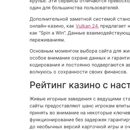
крупье. Эти сервисы отличаются превосх
один для большинства пользователей.
Дополнительной заметной системой стано
онлайн-казино, как
Vulkan 24
, предлагает 
как “Spin a Win”. Данные взаимодейству
переживаниям.
Основным моментом выбора сайта для жив
особое внимание охране данных и гарант
кодирования и постоянно подвергаются ав
волнуюсь о сохранности своих финансов.
Рейтинг казино с на
Живые игорные заведения с ведущими ста
сайты предоставляют шанс игрокам впитыв
принять во внимание на некоторые ключев
функционирование без задержек гарантир
до необычных версий карточной игры и оч