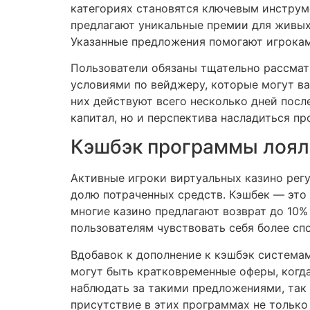
категориях становятся ключевым инструм
предлагают уникальные премии для живых 
Указанные предложения помогают игрокам
Пользователи обязаны тщательно рассмат
условиями по вейджеру, которые могут ва
них действуют всего несколько дней посл
капитал, но и перспектива насладиться 
Кэшбэк программы лоял
Активные игроки виртуальных казино рег
долю потраченных средств. Кэшбек — это
многие казино предлагают возврат до 10
пользователям чувствовать себя более спо
Вдобавок к дополнение к кэшбэк системам
могут быть кратковременные оферы, когда
наблюдать за такими предложениями, так 
присутствие в этих программах не только