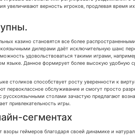
я увеличивают верность игроков, продлевая время их 
тупны.
ьных казино становятся все более распространенными
сскоязычными дилерами даёт исключительную шанс пер
можность удовольствоваться такими играми, например
ом языке. Данное формирует более высокую удобную с
зыке столиков способствует росту уверенности к вирт
тают первоклассное обслуживание и смогут просто ра
 с русскоязычными столами зачастую предлагают возн
ает привлекательность игры.
лайн-сегментах
т взоры геймеров благодаря своей динамике и натура