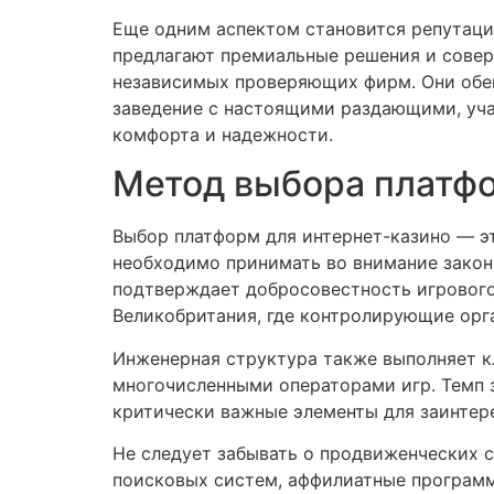
Еще одним аспектом становится репутация 
предлагают премиальные решения и совер
независимых проверяющих фирм. Они обещ
заведение с настоящими раздающими, уч
комфорта и надежности.
Метод выбора платф
Выбор платформ для интернет-казино — э
необходимо принимать во внимание закон
подтверждает добросовестность игрового
Великобритания, где контролирующие орг
Инженерная структура также выполняет к
многочисленными операторами игр. Темп 
критически важные элементы для заинтер
Не следует забывать о продвиженческих с
поисковых систем, аффилиатные програм