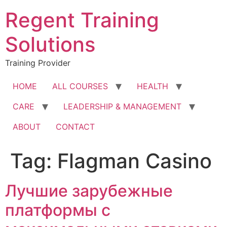
Skip
Regent Training
to
content
Solutions
Training Provider
HOME
ALL COURSES
HEALTH
CARE
LEADERSHIP & MANAGEMENT
ABOUT
CONTACT
Tag:
Flagman Casino
Лучшие зарубежные
платформы с