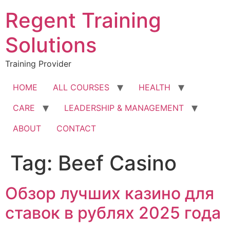
Skip
Regent Training
to
content
Solutions
Training Provider
HOME
ALL COURSES
HEALTH
CARE
LEADERSHIP & MANAGEMENT
ABOUT
CONTACT
Tag:
Beef Casino
Обзор лучших казино для
ставок в рублях 2025 года