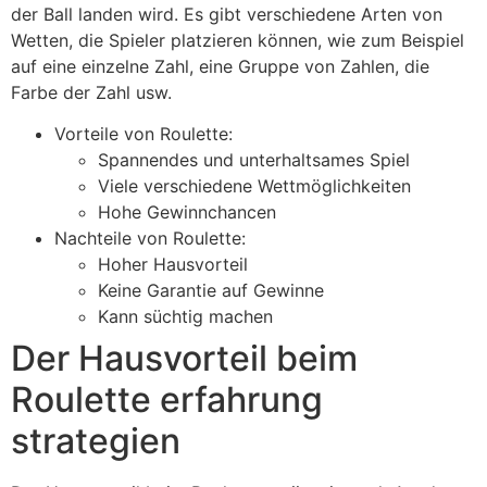
der Ball landen wird. Es gibt verschiedene Arten von
Wetten, die Spieler platzieren können, wie zum Beispiel
auf eine einzelne Zahl, eine Gruppe von Zahlen, die
Farbe der Zahl usw.
Vorteile von Roulette:
Spannendes und unterhaltsames Spiel
Viele verschiedene Wettmöglichkeiten
Hohe Gewinnchancen
Nachteile von Roulette:
Hoher Hausvorteil
Keine Garantie auf Gewinne
Kann süchtig machen
Der Hausvorteil beim
Roulette erfahrung
strategien