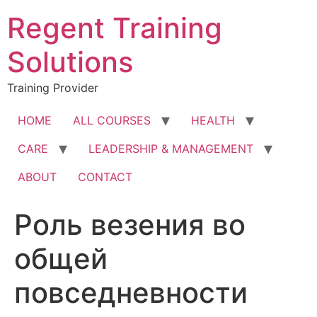
Skip
Regent Training
to
content
Solutions
Training Provider
HOME
ALL COURSES
HEALTH
CARE
LEADERSHIP & MANAGEMENT
ABOUT
CONTACT
Роль везения во
общей
повседневности