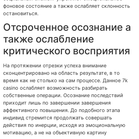
фоновое состояние а также ослабляет склонность
остановиться.
Отсроченное осознание а
также ослабление
критического восприятия
На протяжении отрезки успеха внимание
сконцентрировано на область результате, в то
время как не столько на сам процессе. Данное 7k
casino ослабляет возможность разбирать
собственные операции. Осознание последствий
приходит лишь по завершении завершения
аффективного повышения. До подобного этапа
индивид стремится продолжать совершать
действия по инерции, исходя из эмоциональную
мотивацию, а не на объективную картину