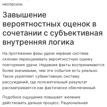
неопасное.
Завышение
вероятностных оценок в
сочетании с субъективная
внутренняя логика
На протяжении фазы удачи нервная система
склонен переоценивать вероятностную оценку
повторения удачи. Недавние факты воспринимаются
более значимыми, чем эти события есть реально.
Такое укрепляет субъективную систему
рассуждений, где положительный результат
рассматривается как фактически обеспеченный.
Подобное ощущение повышает желание
действовать дальше процесс. Рациональная