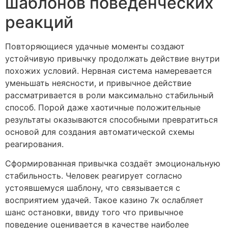
шаблонов поведенческих
реакций
Повторяющиеся удачные моменты создают
устойчивую привычку продолжать действие внутри
похожих условий. Нервная система намеревается
уменьшать неясности, и привычное действие
рассматривается в роли максимально стабильный
способ. Порой даже хаотичные положительные
результаты оказываются способными превратиться
основой для создания автоматической схемы
реагирования.
Сформированная привычка создаёт эмоциональную
стабильность. Человек реагирует согласно
устоявшемуся шаблону, что связывается с
восприятием удачей. Такое казино 7к ослабляет
шанс остановки, ввиду того что привычное
поведение оценивается в качестве наиболее