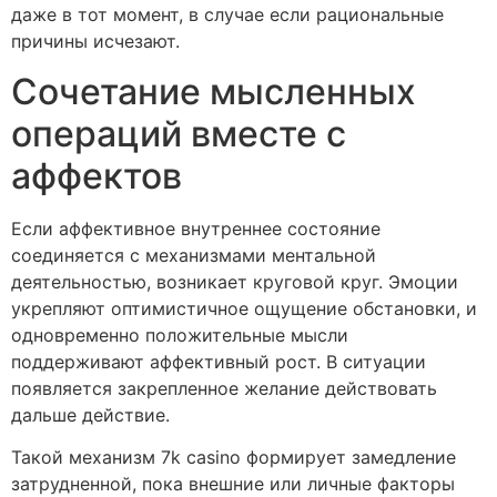
даже в тот момент, в случае если рациональные
причины исчезают.
Сочетание мысленных
операций вместе с
аффектов
Если аффективное внутреннее состояние
соединяется с механизмами ментальной
деятельностью, возникает круговой круг. Эмоции
укрепляют оптимистичное ощущение обстановки, и
одновременно положительные мысли
поддерживают аффективный рост. В ситуации
появляется закрепленное желание действовать
дальше действие.
Такой механизм 7k casino формирует замедление
затрудненной, пока внешние или личные факторы