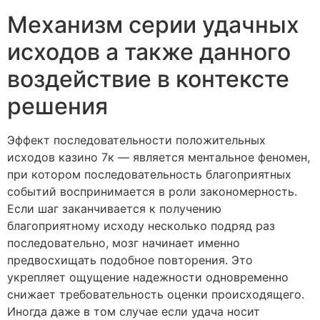
Механизм серии удачных
исходов а также данного
воздействие в контексте
решения
Эффект последовательности положительных
исходов казино 7к — является ментальное феномен,
при котором последовательность благоприятных
событий воспринимается в роли закономерность.
Если шаг заканчивается к получению
благоприятному исходу несколько подряд раз
последовательно, мозг начинает именно
предвосхищать подобное повторения. Это
укрепляет ощущение надежности одновременно
снижает требовательность оценки происходящего.
Иногда даже в том случае если удача носит