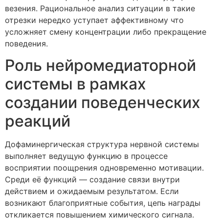
везения. Рациональное анализ ситуации в такие
отрезки нередко уступает аффективному что
усложняет смену концентрации либо прекращение
поведения.
Роль нейромедиаторной
системы в рамках
создании поведенческих
реакций
Дофаминергическая структура нервной системы
выполняет ведущую функцию в процессе
восприятии поощрения одновременно мотивации.
Среди её функций — создание связи внутри
действием и ожидаемым результатом. Если
возникают благоприятные события, цепь награды
откликается повышением химического сигнала.