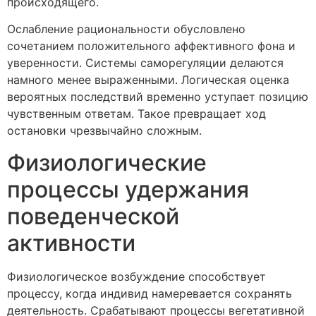
происходящего.
Ослабление рациональности обусловлено
сочетанием положительного аффективного фона и
уверенности. Системы саморегуляции делаются
намного менее выраженными. Логическая оценка
вероятных последствий временно уступает позицию
чувственным ответам. Такое превращает ход
остановки чрезвычайно сложным.
Физиологические
процессы удержания
поведенческой
активности
Физиологическое возбуждение способствует
процессу, когда индивид намеревается сохранять
деятельность. Срабатывают процессы вегетативной