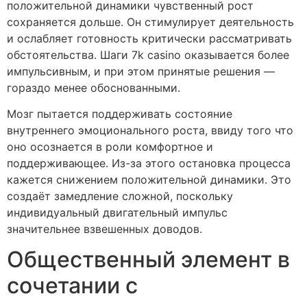
положительной динамики чувственный рост
сохраняется дольше. Он стимулирует деятельность
и ослабляет готовность критически рассматривать
обстоятельства. Шаги 7k casino оказывается более
импульсивным, и при этом принятые решения —
гораздо менее обоснованными.
Мозг пытается поддерживать состояние
внутреннего эмоционального роста, ввиду того что
оно осознается в роли комфортное и
поддерживающее. Из-за этого остановка процесса
кажется снижением положительной динамики. Это
создаёт замедление сложной, поскольку
индивидуальный двигательный импульс
значительнее взвешенных доводов.
Общественный элемент в
сочетании с