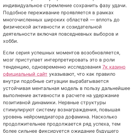
индивидуальное стремление сохранить фазу удачи.
Подобное переживание проявляется в рамках
многочисленных широких областей — вплоть до
физической активности и созидательной
деятельности включая повседневных выборов и
хобби.
Если серия успешных моментов возобновляется,
мозг приступает интерпретировать это в роли
тенденцию, одновременно исследования
7к казино
официальный сайт
указывают, что как правило
внутри подобные ситуации вырабатывается
устойчивая ментальная модель в пользу дальнейшее
выполнение активности в расчете на удержание
позитивной динамики. Нервные структуры
стимулируют систему вознаграждения, повышая
уровень нейромедиатора дофамина. Насколько
продолжительнее продолжается ряд успеха, тем
более сильнее фиксируется ожидание будущего