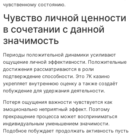
чувственному состоянию.
Чувство личной ценности
в сочетании с данной
значимость
Периоды положительной динамики усиливают
ощущение личной эффективности. Положительные
достижения рассматриваются в роли
подтверждение способности. Это 7К казино
укрепляет внутреннюю оценку а также создаёт
побуждение для удержания деятельности.
Потеря ощущения важности чувствуется как
эмоционально неприятный эффект. Поэтому
прекращение процесса может восприниматься
индивидуальным уменьшением значимости.
Подобное побуждает продолжать активность пусть