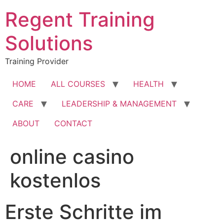
Skip
Regent Training
to
content
Solutions
Training Provider
HOME
ALL COURSES
HEALTH
CARE
LEADERSHIP & MANAGEMENT
ABOUT
CONTACT
online casino
kostenlos
Erste Schritte im