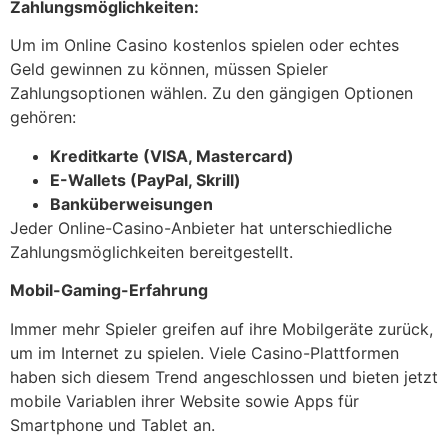
Zahlungsmöglichkeiten:
Um im Online Casino kostenlos spielen oder echtes
Geld gewinnen zu können, müssen Spieler
Zahlungsoptionen wählen. Zu den gängigen Optionen
gehören:
Kreditkarte (VISA, Mastercard)
E-Wallets (PayPal, Skrill)
Banküberweisungen
Jeder Online-Casino-Anbieter hat unterschiedliche
Zahlungsmöglichkeiten bereitgestellt.
Mobil-Gaming-Erfahrung
Immer mehr Spieler greifen auf ihre Mobilgeräte zurück,
um im Internet zu spielen. Viele Casino-Plattformen
haben sich diesem Trend angeschlossen und bieten jetzt
mobile Variablen ihrer Website sowie Apps für
Smartphone und Tablet an.