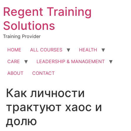
Skip
Regent Training
to
content
Solutions
Training Provider
HOME
ALL COURSES
HEALTH
CARE
LEADERSHIP & MANAGEMENT
ABOUT
CONTACT
Как личности
трактуют хаос и
долю