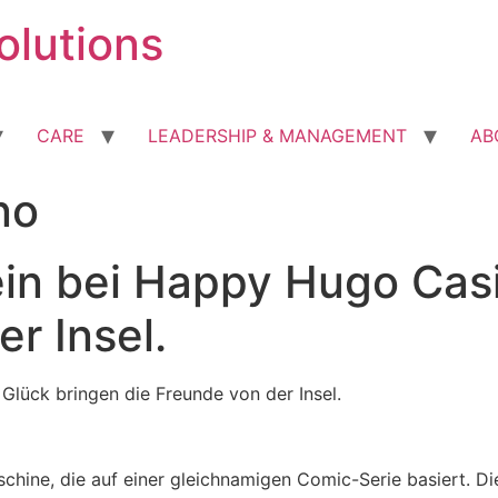
olutions
CARE
LEADERSHIP & MANAGEMENT
AB
no
 ein bei Happy Hugo Cas
r Insel.
Glück bringen die Freunde von der Insel.
schine, die auf einer gleichnamigen Comic-Serie basiert. 