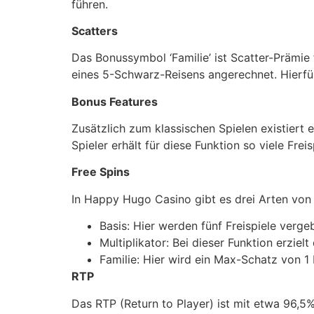
führen.
Scatters
Das Bonussymbol ‘Familie’ ist Scatter-Prämie 
eines 5-Schwarz-Reisens angerechnet. Hierfür 
Bonus Features
Zusätzlich zum klassischen Spielen existiert e
Spieler erhält für diese Funktion so viele Fr
Free Spins
In Happy Hugo Casino gibt es drei Arten von 
Basis: Hier werden fünf Freispiele verg
Multiplikator: Bei dieser Funktion erzie
Familie: Hier wird ein Max-Schatz von 1
RTP
Das RTP (Return to Player) ist mit etwa 96,5