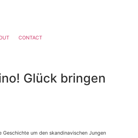
OUT
CONTACT
ino! Glück bringen
Die Geschichte um den skandinavischen Jungen