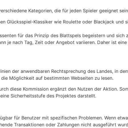
 verschiedene Kategorien, die für jeden Spieler geeignet sei
sen Glücksspiel-Klassiker wie Roulette oder Blackjack und s
essenten für das Prinzip des Blattspels begeistern und sic
nn je nach Tag, Zeit oder Angebot variieren. Daher ist ein
htlinien der anwendbaren Rechtsprechung des Landes, in dem
die Möglichkeit auf bestimmten Webseiten zu lesen.
urch diese Kommission ergänzt den Nutzen der Aktion. Somi
ine Sicherheitsstufe des Projektes darstellt.
rfügbar für Benutzer mit spezifischen Problemen. Wenn etw
tehende Transaktionen oder Zahlungen nicht ausgeführt wurd