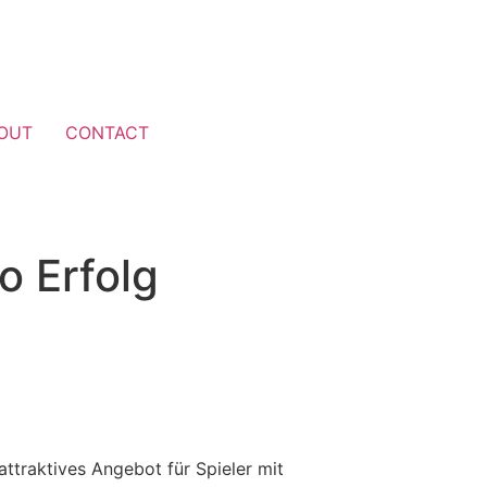
OUT
CONTACT
o Erfolg
attraktives Angebot für Spieler mit