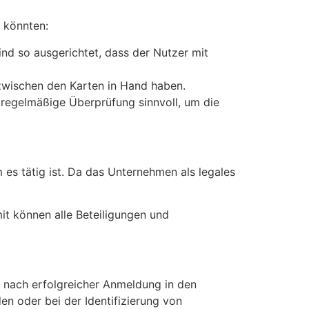
n könnten:
ind so ausgerichtet, dass der Nutzer mit
h zwischen den Karten in Hand haben.
e regelmäßige Überprüfung sinnvoll, um die
 es tätig ist. Da das Unternehmen als legales
t können alle Beteiligungen und
a nach erfolgreicher Anmeldung in den
en oder bei der Identifizierung von