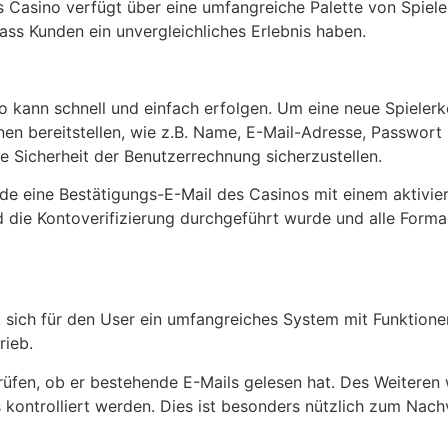
as Casino verfügt über eine umfangreiche Palette von Spie
ass Kunden ein unvergleichliches Erlebnis haben.
no kann schnell und einfach erfolgen. Um eine neue Spieler
nen bereitstellen, wie z.B. Name, E-Mail-Adresse, Passwort
 Sicherheit der Benutzerrechnung sicherzustellen.
nde eine Bestätigungs-E-Mail des Casinos mit einem aktivie
die Kontoverifizierung durchgeführt wurde und alle Formali
t sich für den User ein umfangreiches System mit Funktionen
rieb.
üfen, ob er bestehende E-Mails gelesen hat. Des Weiteren 
 kontrolliert werden. Dies ist besonders nützlich zum Nach