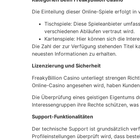
Die Einteilung dieser Online-Spiele erfolgt in
Tischspiele: Diese Spieleanbieter umfas
verschiedenen Abläufen vertraut wird.
Kartenspiele: Hier können sich die Inter
Die Zahl der zur Verfügung stehenden Titel ka
neuesten Informationen zu erhalten.
Lizenzierung und Sicherheit
FreakyBillion Casino unterliegt strengen Ric
Online-Casino angesehen wird, haben Kunden 
Die Überprüfung eines geistigen Eigentums d
Interessengruppen ihre Rechte schützen, was e
Support-Funktionalitäten
Der technische Support ist grundsätzlich ve
Profileinstellungen überprüft wird, dass bes