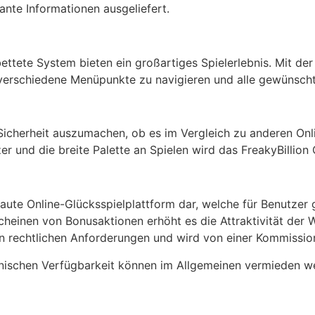
nte Informationen ausgeliefert.
ttete System bieten ein großartiges Spielerlebnis. Mit der
 verschiedene Menüpunkte zu navigieren und alle gewünsch
 Sicherheit auszumachen, ob es im Vergleich zu anderen On
er und die breite Palette an Spielen wird das FreakyBillion
baute Online-Glücksspielplattform dar, welche für Benutzer 
einen von Bonusaktionen erhöht es die Attraktivität der W
en rechtlichen Anforderungen und wird von einer Kommissio
chnischen Verfügbarkeit können im Allgemeinen vermieden w