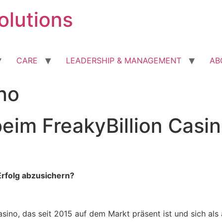
olutions
CARE
LEADERSHIP & MANAGEMENT
AB
ino
eim FreakyBillion Casin
Erfolg abzusichern?
asino, das seit 2015 auf dem Markt präsent ist und sich als 