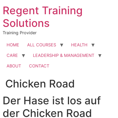
Skip
Regent Training
to
content
Solutions
Training Provider
HOME
ALL COURSES
HEALTH
CARE
LEADERSHIP & MANAGEMENT
ABOUT
CONTACT
Chicken Road
Der Hase ist los auf
der Chicken Road