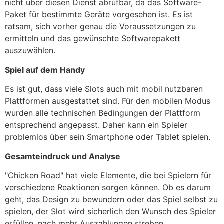
nicht über diesen Dienst abrufbar, da das Software-
Paket für bestimmte Geräte vorgesehen ist. Es ist
ratsam, sich vorher genau die Voraussetzungen zu
ermitteln und das gewünschte Softwarepakett
auszuwählen.
Spiel auf dem Handy
Es ist gut, dass viele Slots auch mit mobil nutzbaren
Plattformen ausgestattet sind. Für den mobilen Modus
wurden alle technischen Bedingungen der Plattform
entsprechend angepasst. Daher kann ein Spieler
problemlos über sein Smartphone oder Tablet spielen.
Gesamteindruck und Analyse
"Chicken Road" hat viele Elemente, die bei Spielern für
verschiedene Reaktionen sorgen können. Ob es darum
geht, das Design zu bewundern oder das Spiel selbst zu
spielen, der Slot wird sicherlich den Wunsch des Spieler
erfüllen, nach mehr Auszahlungen streben.