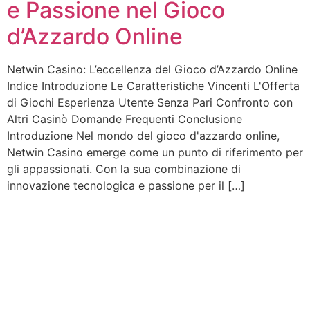
e Passione nel Gioco
d’Azzardo Online
Netwin Casino: L’eccellenza del Gioco d’Azzardo Online
Indice Introduzione Le Caratteristiche Vincenti L'Offerta
di Giochi Esperienza Utente Senza Pari Confronto con
Altri Casinò Domande Frequenti Conclusione
Introduzione Nel mondo del gioco d'azzardo online,
Netwin Casino emerge come un punto di riferimento per
gli appassionati. Con la sua combinazione di
innovazione tecnologica e passione per il […]