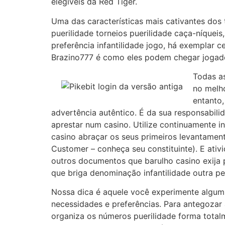
elegíveis da Red Tiger.
Uma das características mais cativantes dos
puerilidade torneios puerilidade caça-níqueis
preferência infantilidade jogo, há exemplar 
Brazino777 é como eles podem chegar jogados
Todas as
no melh
entanto
advertência autêntico. É da sua responsabili
aprestar num casino. Utilize continuamente i
casino abraçar os seus primeiros levantam
Customer – conheça seu constituinte). E ati
outros documentos que barulho casino exija 
que briga denominação infantilidade outra pe
Nossa dica é aquele você experimente algum
necessidades e preferências. Para antegozar 
organiza os números puerilidade forma tota